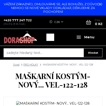
VÁŽENÍ ZÁKAZNÍCI, OMLOUVÁME SE, ALE BOHUŽEL Z DŮVODU
NEMOCI SE NOVÉ VKLADY ODKLÁDAJÍ, DĚKUJEME ZA
POCHOPENÍ
+420 777 247 722
0
ks
CZK
0 Kč
(Po-Pá, 8-16 hod.)
Menu
Hledat
Úvod
PRO HOLKY
MAŠKARNÍ KOSTÝM- NOVÝ... VEL-122-128
MAŠKARNÍ KOSTÝM-
NOVÝ... VEL-122-128