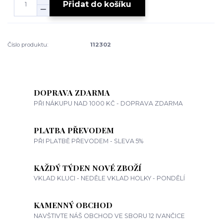
Přidat do košíku
Číslo produktu:
112302
DOPRAVA ZDARMA
PŘI NÁKUPU NAD 1000 KČ - DOPRAVA ZDARMA
PLATBA PŘEVODEM
PŘI PLATBĚ PŘEVODEM - SLEVA 5%
KAŽDÝ TÝDEN NOVÉ ZBOŽÍ
VKLAD KLUCI - NEDĚLE VKLAD HOLKY - PONDĚLÍ
KAMENNÝ OBCHOD
NAVŠTIVTE NÁŠ OBCHOD VE SBORU 12 IVANČICE