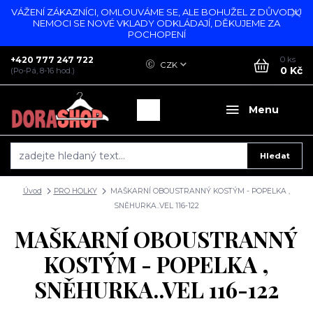
VÁŽENÍ ZÁKAZNÍCI, OMLOUVÁME SE, ALE BOHUŽEL Z DŮVODU
NEMOCI SE NOVÉ VKLADY ODKLÁDAJÍ, DĚKUJEME ZA
POCHOPENÍ
+420 777 247 722
0
ks
CZK
0 Kč
(Po-Pá, 8-16 hod.)
Menu
Hledat
Úvod
PRO HOLKY
MAŠKARNÍ OBOUSTRANNÝ KOSTÝM - POPELKA ,
SNĚHURKA..VEL 116-122
MAŠKARNÍ OBOUSTRANNÝ
KOSTÝM - POPELKA ,
SNĚHURKA..VEL 116-122