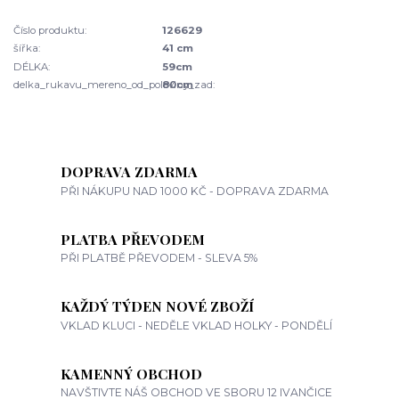
Číslo produktu:
126629
šířka:
41 cm
DÉLKA:
59cm
delka_rukavu_mereno_od_poloviny_zad:
80cm
DOPRAVA ZDARMA
PŘI NÁKUPU NAD 1000 KČ - DOPRAVA ZDARMA
PLATBA PŘEVODEM
PŘI PLATBĚ PŘEVODEM - SLEVA 5%
KAŽDÝ TÝDEN NOVÉ ZBOŽÍ
VKLAD KLUCI - NEDĚLE VKLAD HOLKY - PONDĚLÍ
KAMENNÝ OBCHOD
NAVŠTIVTE NÁŠ OBCHOD VE SBORU 12 IVANČICE