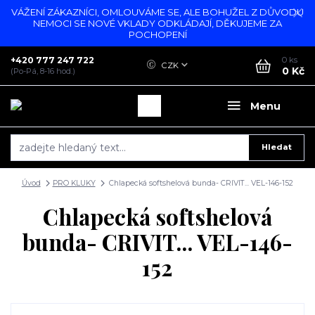
VÁŽENÍ ZÁKAZNÍCI, OMLOUVÁME SE, ALE BOHUŽEL Z DŮVODU
NEMOCI SE NOVÉ VKLADY ODKLÁDAJÍ, DĚKUJEME ZA
POCHOPENÍ
+420 777 247 722
0
ks
CZK
0 Kč
(Po-Pá, 8-16 hod.)
Menu
Hledat
Úvod
PRO KLUKY
Chlapecká softshelová bunda- CRIVIT... VEL-146-152
Chlapecká softshelová
bunda- CRIVIT... VEL-146-
152