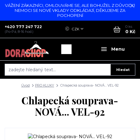
VÁŽENÍ ZÁKAZNÍCI, OMLOUVÁME SE, ALE BOHUŽEL Z DŮVODU
NEMOCI SE NOVÉ VKLADY ODKLÁDAJÍ, DĚKUJEME ZA
POCHOPENÍ
+420 777 247 722
0
ks
CZK
0 Kč
(Po-Pá, 8-16 hod.)
Menu
Hledat
Úvod
PRO KLUKY
Chlapecká souprava- NOVÁ... VEL-92
Chlapecká souprava-
NOVÁ... VEL-92