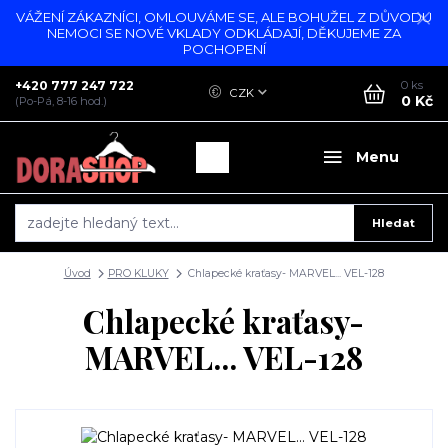
VÁŽENÍ ZÁKAZNÍCI, OMLOUVÁME SE, ALE BOHUŽEL Z DŮVODU
NEMOCI SE NOVÉ VKLADY ODKLÁDAJÍ, DĚKUJEME ZA
POCHOPENÍ
+420 777 247 722
0
ks
CZK
0 Kč
(Po-Pá, 8-16 hod.)
Menu
Hledat
Úvod
PRO KLUKY
Chlapecké kraťasy- MARVEL... VEL-128
Chlapecké kraťasy-
MARVEL... VEL-128