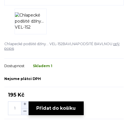
Chlapecké podšité džíny... VEL-152BAVLNAPODŠITÉ BAVLNOU
celý
popis
Dostupnost
Skladem 1
Nejsme plátci DPH
195 Kč
Přidat do košíku