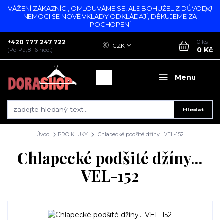
VÁŽENÍ ZÁKAZNÍCI, OMLOUVÁME SE, ALE BOHUŽEL Z DŮVODU
NEMOCI SE NOVÉ VKLADY ODKLÁDAJÍ, DĚKUJEME ZA
POCHOPENÍ
+420 777 247 722
0
ks
CZK
0 Kč
(Po-Pá, 8-16 hod.)
Menu
Hledat
Úvod
PRO KLUKY
Chlapecké podšité džíny... VEL-152
Chlapecké podšité džíny...
VEL-152