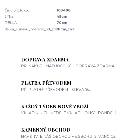
Číslo produktu:
103486
šířka:
49cm
DÉLKA:
70cm
delka_rukavu_mereno_od_poloviny_zad:
81cm
DOPRAVA ZDARMA
PŘI NÁKUPU NAD 1000 KČ - DOPRAVA ZDARMA
PLATBA PŘEVODEM
PŘI PLATBĚ PŘEVODEM - SLEVA 5%
KAŽDÝ TÝDEN NOVÉ ZBOŽÍ
VKLAD KLUCI - NEDĚLE VKLAD HOLKY - PONDĚLÍ
KAMENNÝ OBCHOD
NAVŠTIVTE NÁŠ OBCHOD VE SBORU 12 IVANČICE