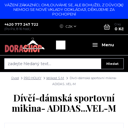
VÁŽENÍ ZÁKAZNÍCI, OMLOUVÁME SE, ALE BOHUŽEL Z DŮVODU
NEMOCI SE NOVÉ VKLADY ODKLÁDAJÍ, DĚKUJEME ZA
POCHOPENÍ
+420 777 247 722
0
ks
CZK
0 Kč
(Po-Pá, 8-16 hod.)
Menu
Hledat
Úvod
PRO HOLKY
Velikost S-M
Dívčí-dámská sportovní mikina-
ADIDAS...VEL-M
Dívčí-dámská sportovní
mikina- ADIDAS...VEL-M