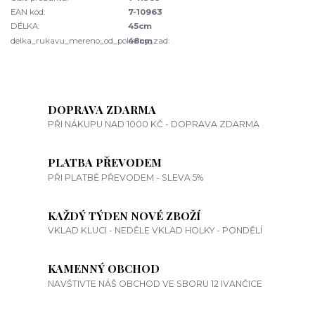
EAN kód:
7-10963
DÉLKA:
45cm
delka_rukavu_mereno_od_poloviny_zad:
48cm
DOPRAVA ZDARMA
PŘI NÁKUPU NAD 1000 KČ - DOPRAVA ZDARMA
PLATBA PŘEVODEM
PŘI PLATBĚ PŘEVODEM - SLEVA 5%
KAŽDÝ TÝDEN NOVÉ ZBOŽÍ
VKLAD KLUCI - NEDĚLE VKLAD HOLKY - PONDĚLÍ
KAMENNÝ OBCHOD
NAVŠTIVTE NÁŠ OBCHOD VE SBORU 12 IVANČICE