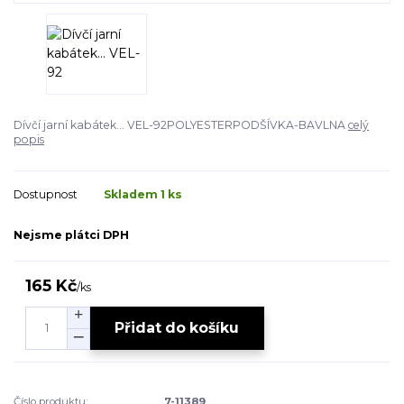
Dívčí jarní kabátek... VEL-92POLYESTERPODŠÍVKA-BAVLNA
celý
popis
Dostupnost
Skladem 1 ks
Nejsme plátci DPH
165 Kč
/
ks
Přidat do košíku
Číslo produktu:
7-11389