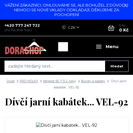
VÁŽENÍ ZÁKAZNÍCI, OMLOUVÁME SE, ALE BOHUŽEL Z DŮVODU
NEMOCI SE NOVÉ VKLADY ODKLÁDAJÍ, DĚKUJEME ZA
POCHOPENÍ
+420 777 247 722
0
ks
CZK
0 Kč
(Po-Pá, 8-16 hod.)
Menu
Hledat
Úvod
PRO HOLKY
Velikost 92 (1,5-2 roky)
Bundy a kabáty
Dívčí jarní
kabátek... VEL-92
Dívčí jarní kabátek... VEL-92