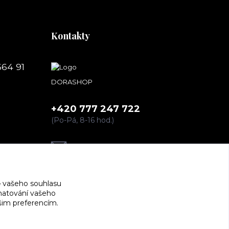
Kontakty
664 91
DORASHOP
+420 777 247 722
(Po-Pá, 8-16 hod.)
dorashopp@seznam.cz
 vašeho souhlasu
amatování vašeho
ašim preferencím.