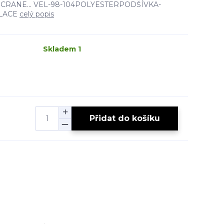
ty- CRANE... VEL-98-104POLYESTERPODŠÍVKA-
ULACE
celý popis
Skladem 1
Přidat do košíku