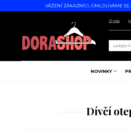
VÁŽENÍ ZÁKAZNÍCI, OMLOUVÁME SE
O nás
H
NOVINKY
P
Dívčí ot