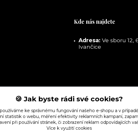
Kde nás najdete
Adresa:
Ve sboru 12, 
Ivančice
🍪 Jak byste rádi své cookies?
 používáme ke správnému fungování našeho e-shopu a v případě
ní statistik o webu, měření efektivity reklamních kampaní, zap
vení při používání stránek, či zobrazení reklam odpovídajících v
Více k využití cookies