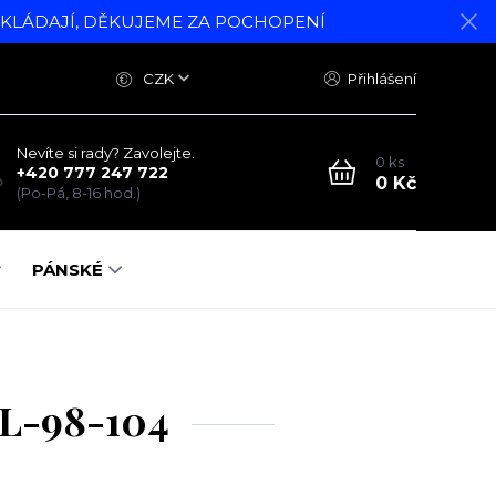
DKLÁDAJÍ, DĚKUJEME ZA POCHOPENÍ
CZK
Přihlášení
Nevíte si rady? Zavolejte.
0
ks
+420 777 247 722
0 Kč
(Po-Pá, 8-16 hod.)
PÁNSKÉ
EL-98-104