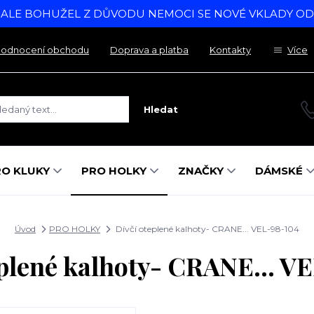
, ALE BOHUŽEL Z DŮVODU NEMOCI SE NOVÉ VKLADY O
odnocení obchodu
Doprava a platba
Kontakty
Více
Hledat
RO KLUKY
PRO HOLKY
ZNAČKY
DÁMSKÉ
Úvod
PRO HOLKY
Dívčí oteplené kalhoty- CRANE... VEL-98-104
eplené kalhoty- CRANE... V