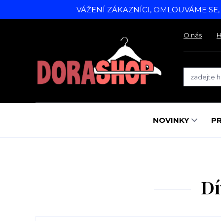
VÁŽENÍ ZÁKAZNÍCI, OMLOUVÁME SE
O nás
H
NOVINKY
P
Dí