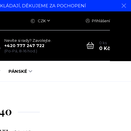
DKLÁDAJÍ, DĚKUJEME ZA POCHOPENÍ
CZK
Přihlášení
Nevíte si rady? Zavolejte.
0
ks
+420 777 247 722
0 Kč
(Po-Pá, 8-16 hod.)
PÁNSKÉ
140