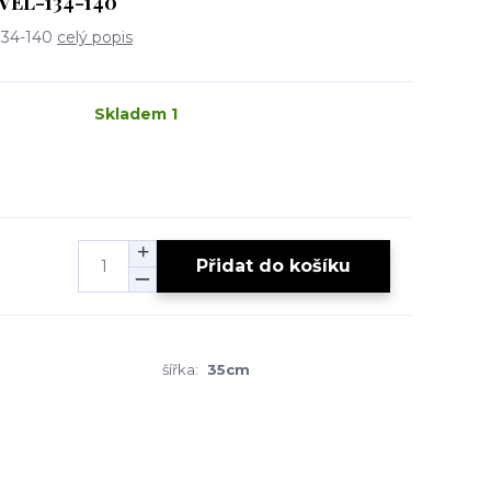
 VEL-134-140
-134-140
celý popis
Skladem 1
Přidat do košíku
šířka:
35cm