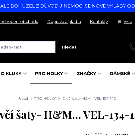
, ALE BOHUŽEL Z DŮVODU NEMOCI SE NOVÉ VKLADY O
odnocení obchodu
Doprava a platba
Kontakty
Více
Hledat
RO KLUKY
PRO HOLKY
ZNAČKY
DÁMSKÉ
Úvod
PRO HOLKY
Dívčí šaty- H&M... VEL-134-140
včí šaty- H&M... VEL-134-