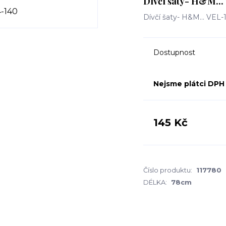
Dívčí šaty- H&M...
Dívčí šaty- H&M... VEL
Dostupnost
Nejsme plátci DPH
145 Kč
Číslo produktu:
117780
DÉLKA:
78cm