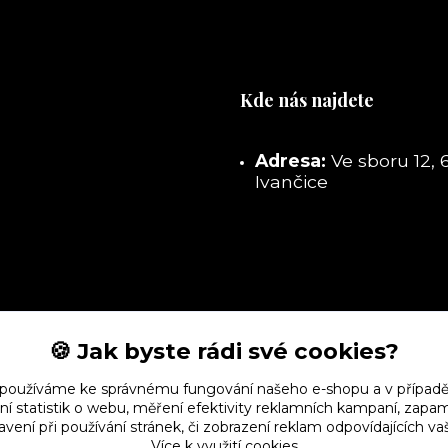
Kde nás najdete
Adresa:
Ve sboru 12, 
Ivančice
🍪 Jak byste rádi své cookies?
 používáme ke správnému fungování našeho e-shopu a v případě
ní statistik o webu, měření efektivity reklamních kampaní, zap
vení při používání stránek, či zobrazení reklam odpovídajících v
Více k využití cookies