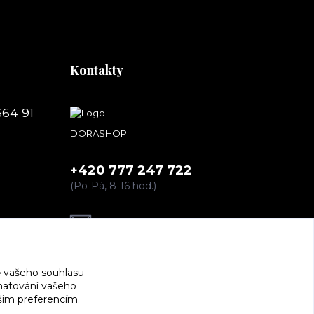
Kontakty
664 91
DORASHOP
+420 777 247 722
(Po-Pá, 8-16 hod.)
dorashopp@seznam.cz
 vašeho souhlasu
amatování vašeho
ašim preferencím.