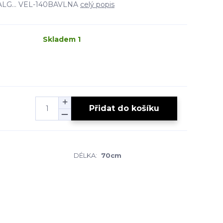
- ALG... VEL-140BAVLNA
celý popis
Skladem 1
Přidat do košíku
DÉLKA:
70cm