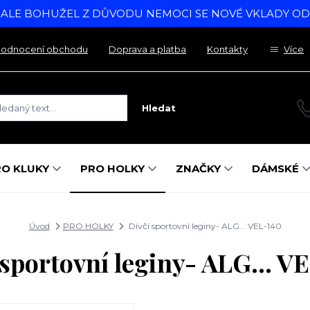
, ALE BOHUŽEL Z DŮVODU NEMOCI SE NOVÉ VKLADY O
odnocení obchodu
Doprava a platba
Kontakty
Více
Hledat
RO KLUKY
PRO HOLKY
ZNAČKY
DÁMSKÉ
Úvod
PRO HOLKY
Dívčí sportovní leginy- ALG... VEL-140
 sportovní leginy- ALG... V