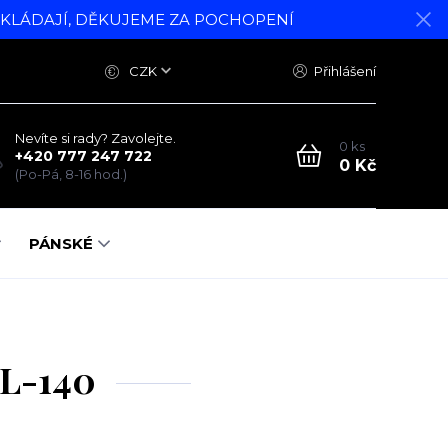
DKLÁDAJÍ, DĚKUJEME ZA POCHOPENÍ
CZK
Přihlášení
Nevíte si rady? Zavolejte.
0
ks
+420 777 247 722
0 Kč
(Po-Pá, 8-16 hod.)
PÁNSKÉ
EL-140