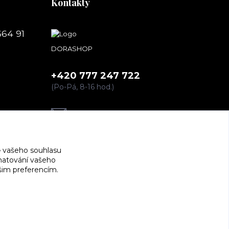
Kontakty
664 91
DORASHOP
+420 777 247 722
(Po-Pá, 8-16 hod.)
dorashopp@seznam.cz
 vašeho souhlasu
amatování vašeho
ašim preferencím.