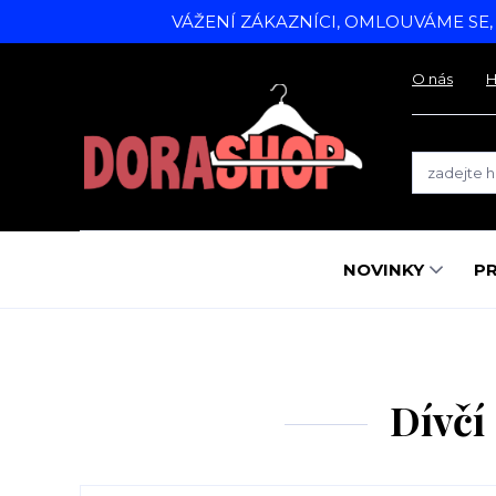
VÁŽENÍ ZÁKAZNÍCI, OMLOUVÁME SE
O nás
H
NOVINKY
P
Dívčí