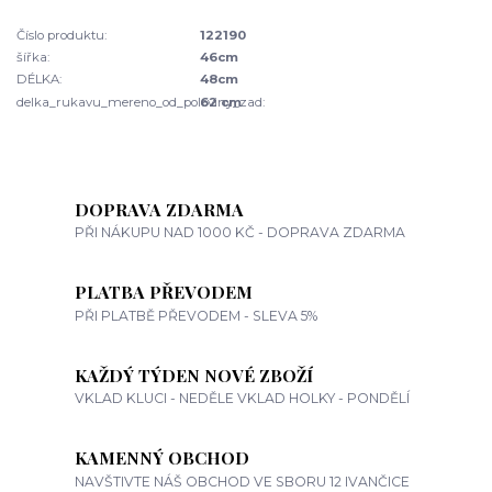
Číslo produktu:
122190
šířka:
46cm
DÉLKA:
48cm
delka_rukavu_mereno_od_poloviny_zad:
62 cm
DOPRAVA ZDARMA
PŘI NÁKUPU NAD 1000 KČ - DOPRAVA ZDARMA
PLATBA PŘEVODEM
PŘI PLATBĚ PŘEVODEM - SLEVA 5%
KAŽDÝ TÝDEN NOVÉ ZBOŽÍ
VKLAD KLUCI - NEDĚLE VKLAD HOLKY - PONDĚLÍ
KAMENNÝ OBCHOD
NAVŠTIVTE NÁŠ OBCHOD VE SBORU 12 IVANČICE