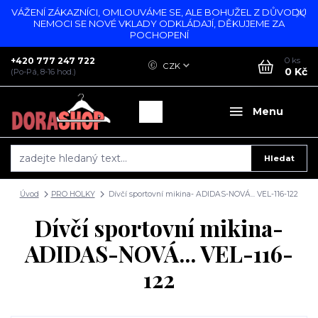
VÁŽENÍ ZÁKAZNÍCI, OMLOUVÁME SE, ALE BOHUŽEL Z DŮVODU
NEMOCI SE NOVÉ VKLADY ODKLÁDAJÍ, DĚKUJEME ZA
POCHOPENÍ
+420 777 247 722
0
ks
CZK
0 Kč
(Po-Pá, 8-16 hod.)
Menu
Hledat
Úvod
PRO HOLKY
Dívčí sportovní mikina- ADIDAS-NOVÁ... VEL-116-122
Dívčí sportovní mikina-
ADIDAS-NOVÁ... VEL-116-
122