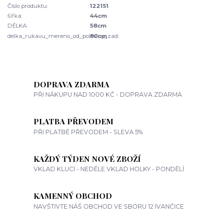
Číslo produktu:
122151
šířka:
44cm
DÉLKA:
58cm
delka_rukavu_mereno_od_poloviny_zad:
80cm
DOPRAVA ZDARMA
PŘI NÁKUPU NAD 1000 KČ - DOPRAVA ZDARMA
PLATBA PŘEVODEM
PŘI PLATBĚ PŘEVODEM - SLEVA 5%
KAŽDÝ TÝDEN NOVÉ ZBOŽÍ
VKLAD KLUCI - NEDĚLE VKLAD HOLKY - PONDĚLÍ
KAMENNÝ OBCHOD
NAVŠTIVTE NÁŠ OBCHOD VE SBORU 12 IVANČICE