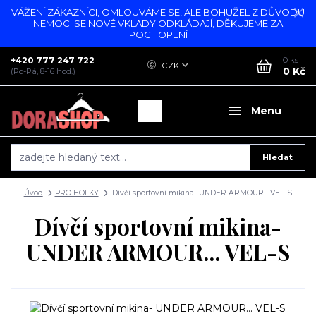
VÁŽENÍ ZÁKAZNÍCI, OMLOUVÁME SE, ALE BOHUŽEL Z DŮVODU
NEMOCI SE NOVÉ VKLADY ODKLÁDAJÍ, DĚKUJEME ZA
POCHOPENÍ
+420 777 247 722
0
ks
CZK
0 Kč
(Po-Pá, 8-16 hod.)
Menu
Hledat
Úvod
PRO HOLKY
Dívčí sportovní mikina- UNDER ARMOUR... VEL-S
Dívčí sportovní mikina-
UNDER ARMOUR... VEL-S