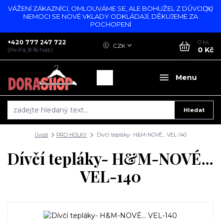
VÁŽENÍ ZÁKAZNÍCI, OMLOUVÁME SE, ALE BOHUŽEL Z DŮVODU
NEMOCI SE NOVÉ VKLADY ODKLÁDAJÍ, DĚKUJEME ZA
POCHOPENÍ
+420 777 247 722
0
ks
CZK
0 Kč
(Po-Pá, 8-16 hod.)
Menu
Hledat
Úvod
PRO HOLKY
Dívčí tepláky- H&M-NOVÉ... VEL-140
Dívčí tepláky- H&M-NOVÉ...
VEL-140