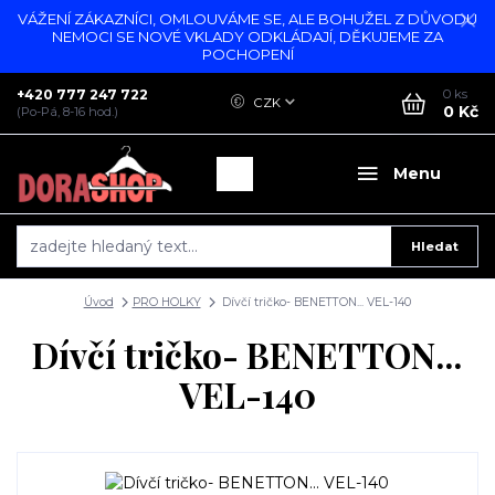
VÁŽENÍ ZÁKAZNÍCI, OMLOUVÁME SE, ALE BOHUŽEL Z DŮVODU
NEMOCI SE NOVÉ VKLADY ODKLÁDAJÍ, DĚKUJEME ZA
POCHOPENÍ
+420 777 247 722
0
ks
CZK
0 Kč
(Po-Pá, 8-16 hod.)
Menu
Hledat
Úvod
PRO HOLKY
Dívčí tričko- BENETTON... VEL-140
Dívčí tričko- BENETTON...
VEL-140