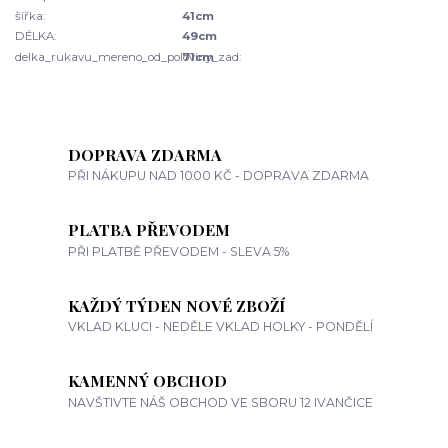
šířka:
41cm
DÉLKA:
49cm
delka_rukavu_mereno_od_poloviny_zad:
71cm
DOPRAVA ZDARMA
PŘI NÁKUPU NAD 1000 KČ - DOPRAVA ZDARMA
PLATBA PŘEVODEM
PŘI PLATBĚ PŘEVODEM - SLEVA 5%
KAŽDÝ TÝDEN NOVÉ ZBOŽÍ
VKLAD KLUCI - NEDĚLE VKLAD HOLKY - PONDĚLÍ
KAMENNÝ OBCHOD
NAVŠTIVTE NÁŠ OBCHOD VE SBORU 12 IVANČICE