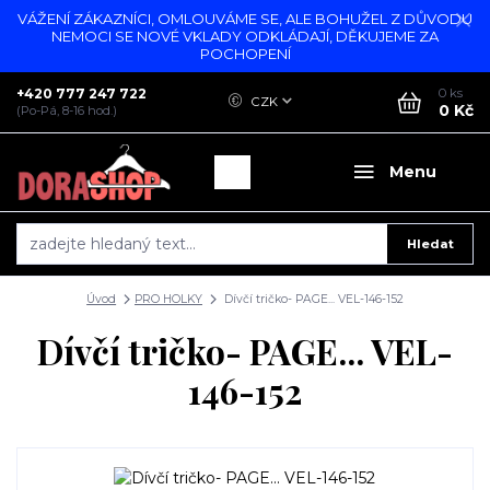
VÁŽENÍ ZÁKAZNÍCI, OMLOUVÁME SE, ALE BOHUŽEL Z DŮVODU
NEMOCI SE NOVÉ VKLADY ODKLÁDAJÍ, DĚKUJEME ZA
POCHOPENÍ
+420 777 247 722
0
ks
CZK
0 Kč
(Po-Pá, 8-16 hod.)
Menu
Hledat
Úvod
PRO HOLKY
Dívčí tričko- PAGE... VEL-146-152
Dívčí tričko- PAGE... VEL-
146-152