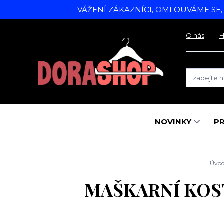
VÁŽENÍ ZÁKAZNÍCI, OMLOUVÁME SE
O nás
H
NOVINKY
P
Úvo
MAŠKARNÍ KOST