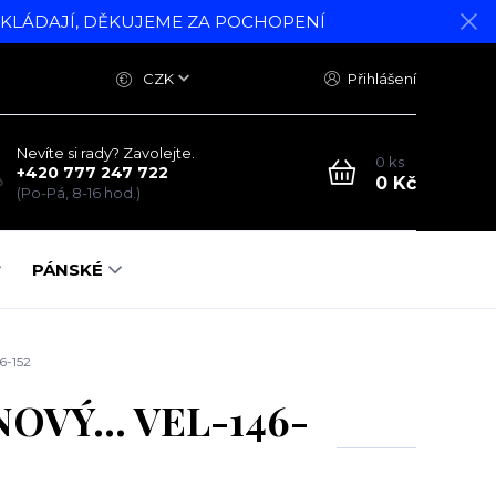
DKLÁDAJÍ, DĚKUJEME ZA POCHOPENÍ
CZK
Přihlášení
Nevíte si rady? Zavolejte.
0
ks
+420 777 247 722
0 Kč
(Po-Pá, 8-16 hod.)
PÁNSKÉ
-152
VÝ... VEL-146-