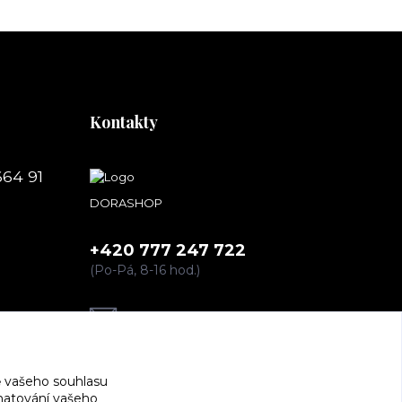
Kontakty
664 91
DORASHOP
+420 777 247 722
(Po-Pá, 8-16 hod.)
dorashopp@seznam.cz
 vašeho souhlasu
amatování vašeho