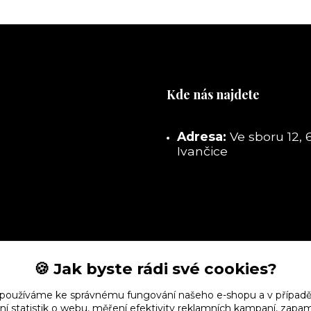
Kde nás najdete
Adresa:
Ve sboru 12, 
Ivančice
🍪 Jak byste rádi své cookies?
 používáme ke správnému fungování našeho e-shopu a v případě
ní statistik o webu, měření efektivity reklamních kampaní, zap