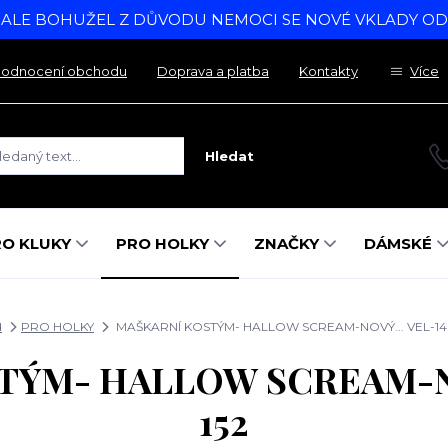
, ALE BOHUŽEL Z DŮVODU NEMOCI SE NOVÉ VKLADY O
odnocení obchodu
Doprava a platba
Kontakty
Více
Hledat
RO KLUKY
PRO HOLKY
ZNAČKY
DÁMSKÉ
d
PRO HOLKY
MAŠKARNÍ KOSTÝM- HALLOW SCREAM-NOVÝ... VEL-146
ÝM- HALLOW SCREAM-NO
152