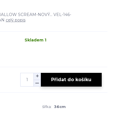
ALLOW SCREAM-NOVÝ... VEL-146-
TAN
celý popis
Skladem 1
Přidat do košíku
šířka:
36cm