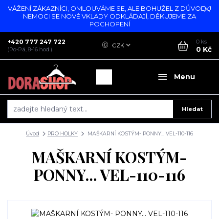
VÁŽENÍ ZÁKAZNÍCI, OMLOUVÁME SE, ALE BOHUŽEL Z DŮVODU
NEMOCI SE NOVÉ VKLADY ODKLÁDAJÍ, DĚKUJEME ZA
POCHOPENÍ
+420 777 247 722
0
ks
CZK
0 Kč
(Po-Pá, 8-16 hod.)
Menu
Hledat
Úvod
PRO HOLKY
MAŠKARNÍ KOSTÝM- PONNY... VEL-110-116
MAŠKARNÍ KOSTÝM-
PONNY... VEL-110-116