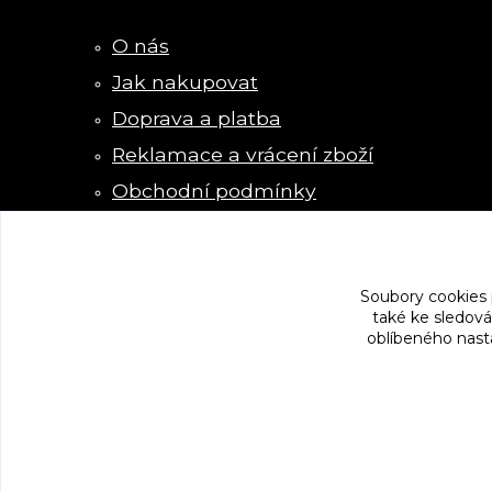
O nás
Jak nakupovat
Doprava a platba
Reklamace a vrácení zboží
Obchodní podmínky
Kontakty
Soubory cookies
také ke sledová
oblíbeného nasta