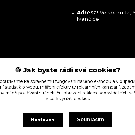
Adresa:
Ve sboru 12, 
Ivančice
🍪 Jak byste rádi své cookies?
 používáme ke správnému fungování našeho e-shopu a v případě
ní statistik o webu, měření efektivity reklamních kampaní, zap
vení při používání stránek, či zobrazení reklam odpovídajících v
Více k využití cookies
Souhlasím
Nastavení
Vytvořeno na
Eshop-rychle.cz