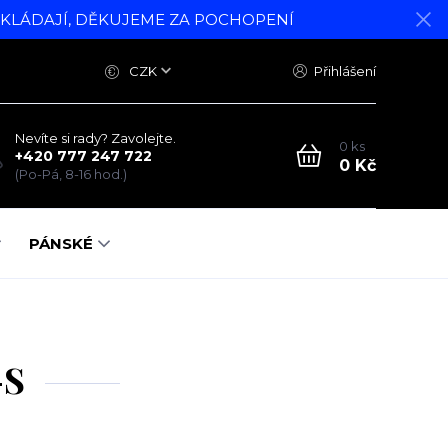
DKLÁDAJÍ, DĚKUJEME ZA POCHOPENÍ
CZK
Přihlášení
Nevíte si rady? Zavolejte.
0
ks
+420 777 247 722
0 Kč
(Po-Pá, 8-16 hod.)
PÁNSKÉ
-S