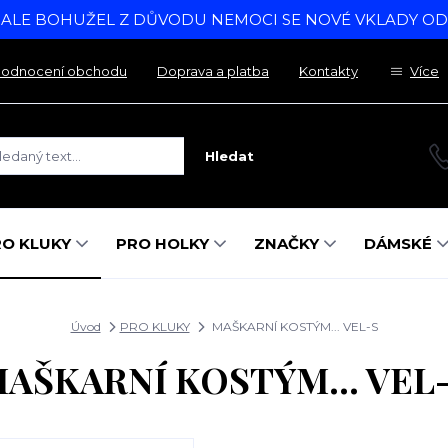
, ALE BOHUŽEL Z DŮVODU NEMOCI SE NOVÉ VKLADY O
odnocení obchodu
Doprava a platba
Kontakty
Více
Hledat
RO KLUKY
PRO HOLKY
ZNAČKY
DÁMSKÉ
Úvod
PRO KLUKY
MAŠKARNÍ KOSTÝM... VEL-S
AŠKARNÍ KOSTÝM... VEL