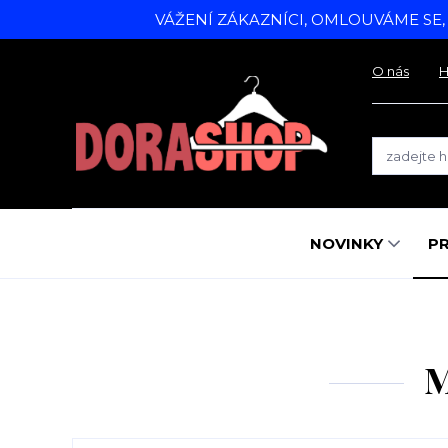
VÁŽENÍ ZÁKAZNÍCI, OMLOUVÁME SE
O nás
H
NOVINKY
P
M