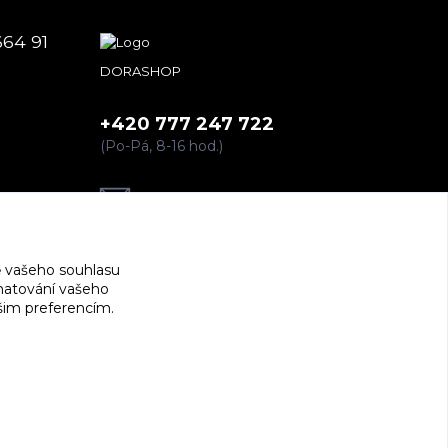
664 91
DORASHOP
+420 777 247 722
(Po-Pá, 8-16 hod.)
dorashopp@seznam.cz
 vašeho souhlasu
amatování vašeho
ašim preferencím.